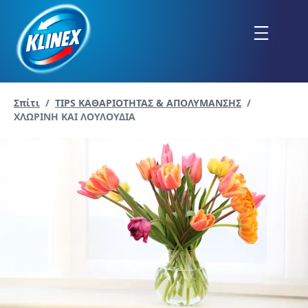
Μετάβαση
στο
Menu
περιεχόμενο
Σπίτι
/
TIPS ΚΑΘΑΡΙΟΤΗΤΑΣ & ΑΠΟΛΥΜΑΝΣΗΣ
/
Current page:
ΧΛΩΡΙΝΗ ΚΑΙ ΛΟΥΛΟΥΔΙΑ