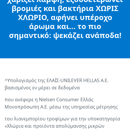
βρομιές και βακτήρια ΧΩΡΙΣ
ΧΛΩΡΙΟ, αφήνει υπέροχο
άρωμα και… το πιο
σημαντικό: ψεκάζει ανάποδα!
^Υπολογισμός της ΕΛΑΪΣ-UNILEVER HELLAS A.E.
βασισμένος εν μέρει σε δεδομένα
που ανέφερε η Nielsen Consumer Ελλάς
Μονοπρόσωπη Α.Ε. μέσω της υπηρεσίας μέτρησης
του λιανεμπορίου τροφίμων για την υποκατηγορία
«Χλώρια και προϊόντα απολύμανσης μικρών