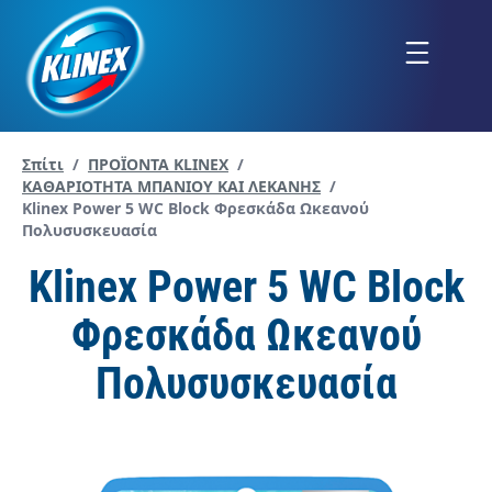
Μετάβαση
στο
Menu
περιεχόμενο
Σπίτι
/
ΠΡΟΪΟΝΤΑ KLINEX
/
ΚΑΘΑΡIOΤΗΤΑ ΜΠAΝΙΟΥ ΚΑΙ ΛΕΚAΝΗΣ
/
Current page:
Klinex Power 5 WC Block Φρεσκάδα Ωκεανού
Πολυσυσκευασία
Klinex Power 5 WC Block
Φρεσκάδα Ωκεανού
Πολυσυσκευασία