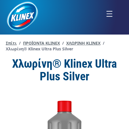
Μετάβαση
στο
Menu
περιεχόμενο
Σπίτι
/
ΠΡΟΪΟΝΤΑ KLINEX
/
ΧΛΩΡΙΝΗ KLINEX
/
Current page:
Χλωρίνη® Klinex Ultra Plus Silver
Χλωρίνη® Klinex Ultra
Plus Silver