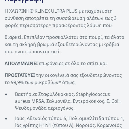
Η ΧΛΩΡΙΝΗ® KLINEX ULTRA PLUS µε παχύρευστη
σύνθεση αποτρέπει τη συσσώρευση αλάτων έως 3
φορές περισσότερο^ προσφέροντας λάµψη που
διαρκεί. Επιπλέον προσκολλάται στο πουρί, τα άλατα
και τη σκληρή βρωµιά εξουδετερώνοντας µικρόβια
που αναπτύσσονται εκεί.
ΑΠΟΛΥΜΑΙΝΕΙ
επιφάνειες σε όλο το σπίτι και
ΠΡΟΣΤΑΤΕΥΕΙ
την οικογένειά σας εξουδετερώνοντας
το 99,9% των μικροβίων* όπως:
Βακτήρια: Σταφυλόκοκκος, Staphylococcus
aureus MRSA, Σαλµονέλα, Εντερόκοκκος, E. Coli,
Ψευδοµονάδα αεριογόνος.
Ιούς: Αδενοϊός τύπου 5, Πολιομυελίτιδα τύπου 1,
Ιός γρίπης Η1Ν1 (τύπου Α), Noροϊός, Κορωνοϊός