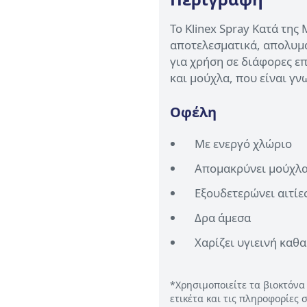
Το Klinex Spray Κατά της
αποτελεσματικά, απολυμα
για χρήση σε διάφορες ε
και μούχλα, που είναι γν
Οφέλη
Με ενεργό χλώριο
Απομακρύνει μούχλα
Εξουδετερώνει αιτίε
Δρα άμεσα
Χαρίζει υγιεινή καθ
*Χρησιμοποιείτε τα βιοκτόνα
ετικέτα και τις πληροφορίες 