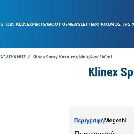
G ΤΩΝ KLINEXPERTS
ABOUT US
NEWSLETTER
Ο ΚΟΣΜΟΣ ΤΗΣ 
Current page:
ΑΙ ΛΕΚAΝΗΣ
/
Klinex Spray Kατά της Μούχλας 500ml
Klinex S
Περιγραφή
Megethi
Περιγραφή