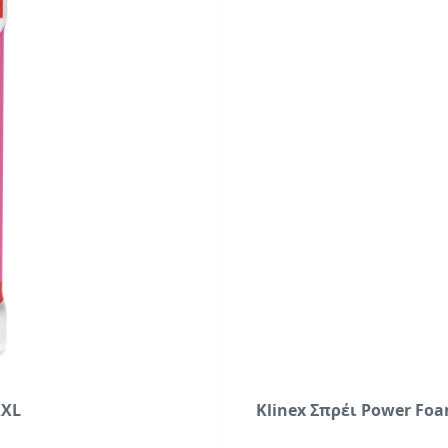
XXL
Klinex Σπρέι Power Fo