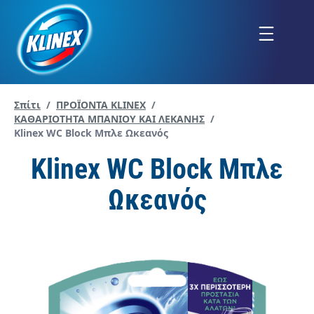
Μετάβαση
στο
Menu
περιεχόμενο
Σπίτι
/
ΠΡΟΪΟΝΤΑ KLINEX
/
ΚΑΘΑΡIOΤΗΤΑ ΜΠAΝΙΟΥ ΚΑΙ ΛΕΚAΝΗΣ
/
Current page:
Klinex WC Block Μπλε Ωκεανός
Klinex WC Block Μπλε
Ωκεανός