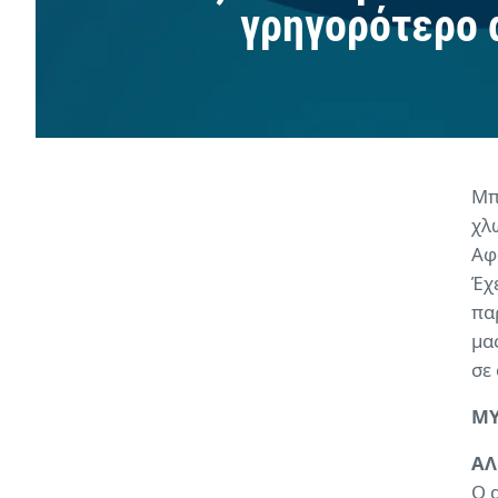
γρηγορότερο 
Μπ
χλ
Αφ
Έχ
πα
μα
σε
ΜΥ
ΑΛ
O 