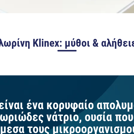
λωρίνη Klinex: μύθοι & αλήθει
είναι ένα κορυφαίο απολυ
ωριώδες νάτριο, ουσία που 
μεσα τους μικροοργανισμού