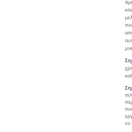
άμ
κα
μελ
πο
απ
αυ
μι
Ση
χρ
κα
Ση
σύ
πε
πο
ερ
το 