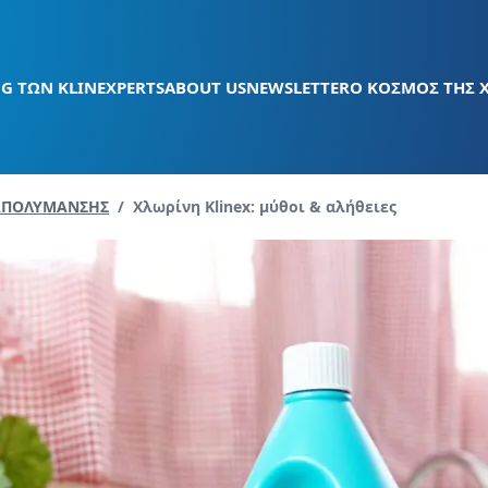
G ΤΩΝ KLINEXPERTS
ABOUT US
NEWSLETTER
Ο ΚΟΣΜΟΣ ΤΗΣ 
Current page:
 ΑΠΟΛΥΜΑΝΣΗΣ
/
Χλωρίνη Klinex: μύθοι & αλήθειες