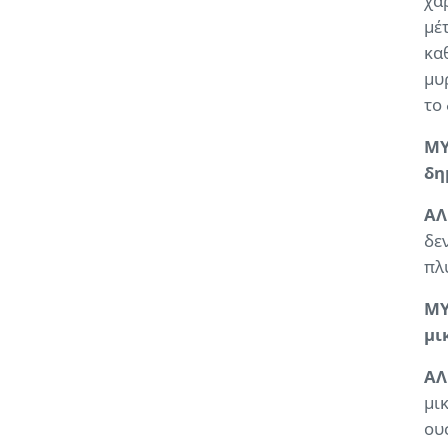
χα
μέ
κα
μυ
το
ΜΥ
δη
ΑΛ
δε
πλ
ΜΥ
μι
ΑΛ
μι
ου