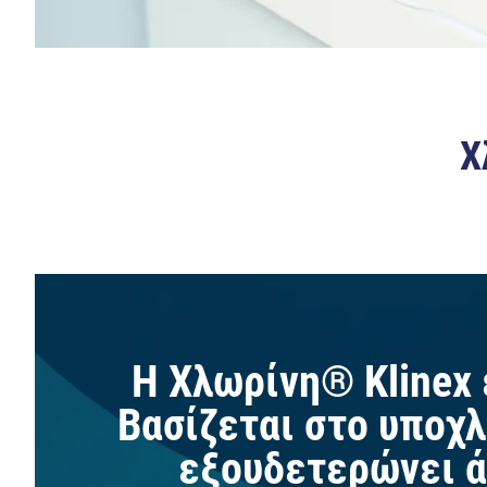
Χ
Η Χλωρίνη® Klinex 
Βασίζεται στο υποχλ
εξουδετερώνει ά