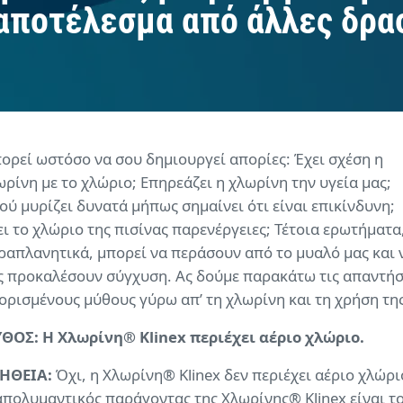
αποτέλεσμα από άλλες δρασ
ορεί ωστόσο να σου δημιουργεί απορίες: Έχει σχέση η
ωρίνη με το χλώριο; Επηρεάζει η χλωρίνη την υγεία μας;
ού μυρίζει δυνατά μήπως σημαίνει ότι είναι επικίνδυνη;
ει το χλώριο της πισίνας παρενέργειες; Τέτοια ερωτήματα
ραπλανητικά, μπορεί να περάσουν από το μυαλό μας και 
ς προκαλέσουν σύγχυση. Ας δούμε παρακάτω τις απαντήσ
 ορισμένους μύθους γύρω απ’ τη χλωρίνη και τη χρήση της
ΘΟΣ: Η Χλωρίνη® Klinex περιέχει αέριο χλώριο.
ΗΘΕΙΑ:
Όχι, η Χλωρίνη® Klinex δεν περιέχει αέριο χλώρι
απολυμαντικός παράγοντας της Χλωρίνης® Klinex είναι τ