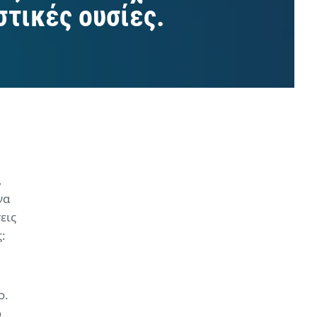
τικές ουσίες.
,
να
εις
:
ο.
ο