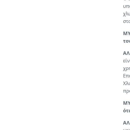
υπ
χλ
στ
ΜΥ
το
ΑΛ
εί
χρ
Επ
Χλ
πρ
ΜΥ
ότ
ΑΛ