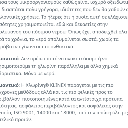
εσα τους μικροοργανισμούς καθώς είναι ισχυρό οξειδωτι
ι διασπάται πολύ γρήγορα, ιδιότητες που δεν θα χαθούν 
λοντικές χρήσεις. Το ήξερες ότι η ουσία αυτή σε ελάχιστε
σότητες χρησιμοποιείται εδώ και δεκαετίες στην
ολύμανση του πόσιμου νερού; Όπως έχει αποδειχθεί όλα
τά τα χρόνια, το νερό απολυμαίνεται σωστά, χωρίς τα
κρόβια να γίνονται πιο ανθεκτικά.
μαντικό
: Δεν πρέπει ποτέ να ανακατεύουμε ή να
ησιμοποιούμε τη χλωρίνη παράλληλα με άλλα χημικά
θαριστικά. Μόνο με νερό.
μαντικό
: Η Χλωρίνη® KLINEX παράγεται με τις πιο
γχρονες μεθόδους αλλά και τις πιο φιλικές προς το
ριβάλλον, πιστοποιημένες κατά τα αντίστοιχα πρότυπα
ιότητας, ασφάλειας περιβάλλοντος και ασφάλειας στην
γασία, ISO 9001, 14000 και 18000, από την πρώτη ύλη μέ
τελικό προϊόν.