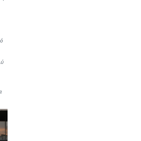
ρό
λύ
α