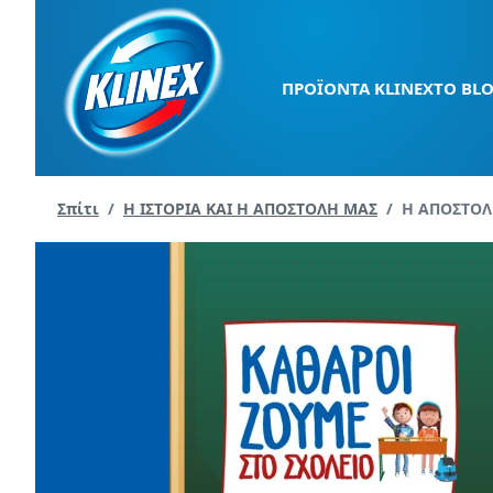
Μετάβαση
στο
περιεχόμενο
ΠΡΟΪΟΝΤΑ KLINEX
ΤΟ BLO
Current pag
Σπίτι
/
Η ΙΣΤΟΡΙΑ ΚΑΙ Η ΑΠΟΣΤΟΛΗ ΜΑΣ
/
Η ΑΠΟΣΤΟΛ