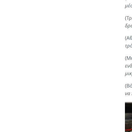
μέσ
(Τ
δρ
(Α
τρ
(Μ
εν
µι
(Β
να 