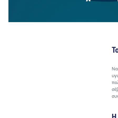
Τ
Να
υγ
πο
σέ
συ
Η