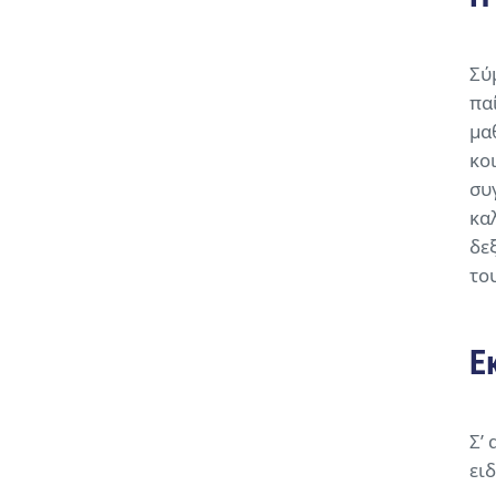
Σύ
πα
μα
κο
συ
κα
δε
το
Ε
Σ’ 
ει