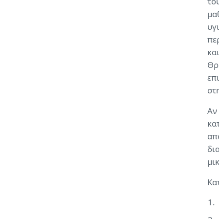
το
μα
υγ
πε
κα
Θρ
επ
στ
Αν 
κα
από
δι
μι
Κα